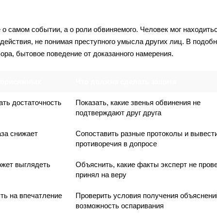
 о самом событии, а о роли обвиняемого. Человек мог находить
действия, не понимая преступного умысла других лиц. В подоб
вора, бытовое поведение от доказанного намерения.
 присяжных
Что должна сделать защита
ать достаточность
Показать, какие звенья обвинения не
подтверждают друг друга
за снижает
Сопоставить разные протоколы и вывест
противоречия в допросе
ожет выглядеть
Объяснить, какие факты эксперт не пров
принял на веру
ять на впечатление
Проверить условия получения объяснени
возможность оспаривания