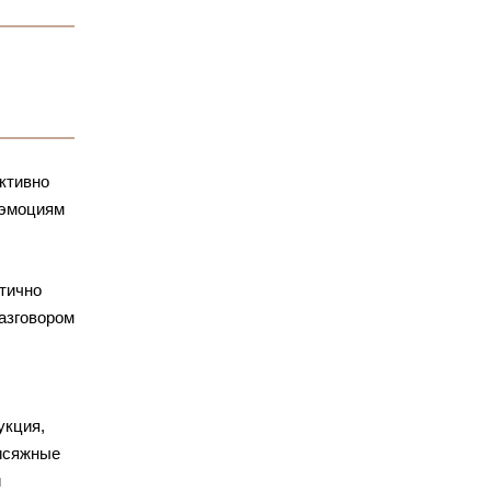
ктивно
 эмоциям
стично
азговором
укция,
рисяжные
й