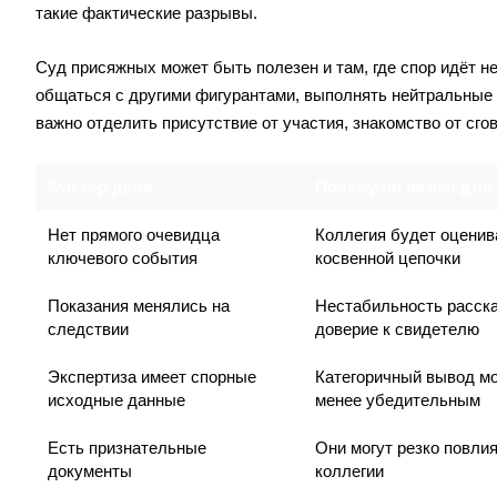
такие фактические разрывы.
Суд присяжных может быть полезен и там, где спор идёт не
общаться с другими фигурантами, выполнять нейтральные 
важно отделить присутствие от участия, знакомство от сго
Фактор дела
Почему он важен для
Нет прямого очевидца
Коллегия будет оценив
ключевого события
косвенной цепочки
Показания менялись на
Нестабильность расска
следствии
доверие к свидетелю
Экспертиза имеет спорные
Категоричный вывод м
исходные данные
менее убедительным
Есть признательные
Они могут резко повли
документы
коллегии