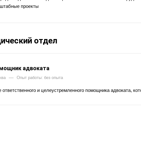
штабные проекты
ический отдел
мощник адвоката
—
ква
Опыт работы: без опыта
 ответственного и целеустремленного помощника адвоката, кото