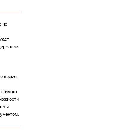
е не
ымает
держание.
е время,
устимого
зможности
ел и
гументом.