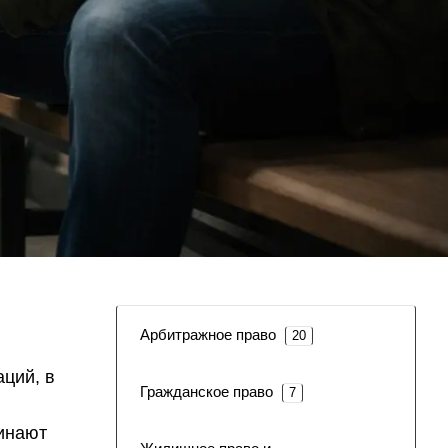
Арбитражное право
20
ций, в
Гражданское право
7
чинают