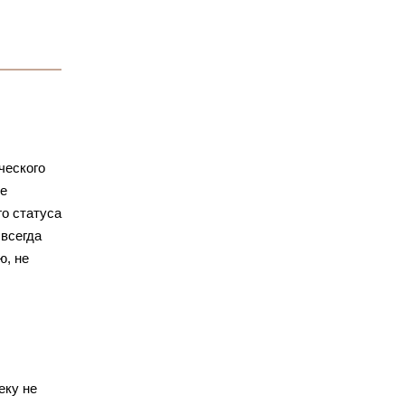
ческого
ые
го статуса
 всегда
ю, не
еку не