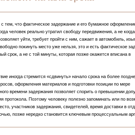
 с тем, что фактическое задержание и его бумажное оформлени
огда человек реально утратил свободу передвижения, а не когда
озволяет уйти, требует пройти с ним, сажает в автомобиль, из
 свободно покинуть место уже нельзя, это и есть фактическое за
й срок, а не с той минуты, которая позже окажется вписана в
твие иногда стремится «сдвинуть» начало срока на более поздне
росов, оформления материалов и подготовки позиции по мере
ьного времени задержания позволяет спорить о превышении доп
ия протокола. Поэтому человеку полезно запоминать или по во
сто, участников задержания, свидетелей, время доставки в отд
лочью, позже нередко становится ключевым процессуальным ар