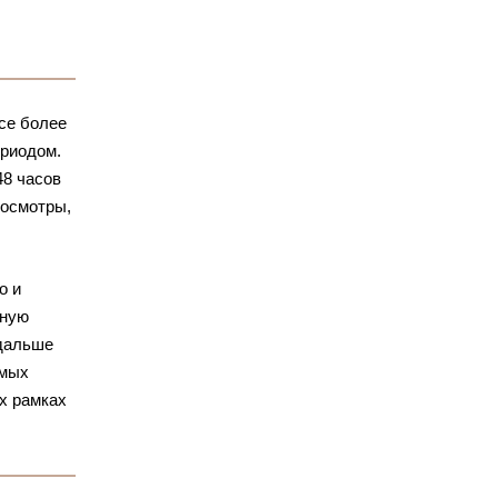
се более
ериодом.
48 часов
 осмотры,
о и
тную
 дальше
имых
х рамках