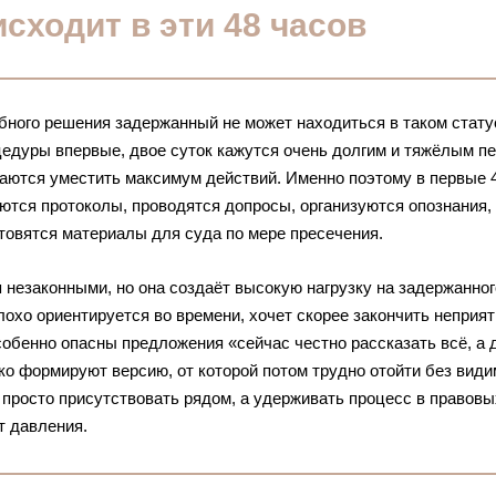
сходит в эти 48 часов
бного решения задержанный не может находиться в таком стату
оцедуры впервые, двое суток кажутся очень долгим и тяжёлым п
араются уместить максимум действий. Именно поэтому в первые 
тся протоколы, проводятся допросы, организуются опознания,
отовятся материалы для суда по мере пресечения.
 незаконными, но она создаёт высокую нагрузку на задержанног
охо ориентируется во времени, хочет скорее закончить неприя
обенно опасны предложения «сейчас честно рассказать всё, а
ко формируют версию, от которой потом трудно отойти без вид
 просто присутствовать рядом, а удерживать процесс в правовы
т давления.