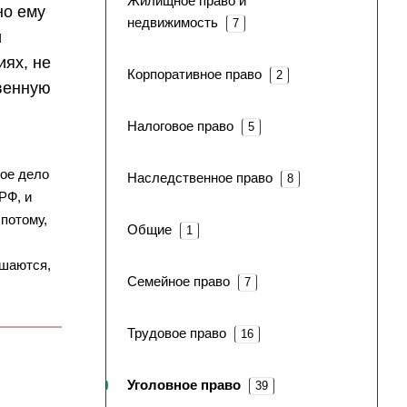
Жилищное право и
но ему
недвижимость
7
и
иях, не
Корпоративное право
2
твенную
Налоговое право
5
ное дело
Наследственное право
8
РФ, и
потому,
Общие
1
ушаются,
Семейное право
7
Трудовое право
16
Уголовное право
39