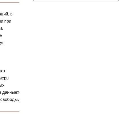
ций, в
ли при
на
е
уг
нет
 меры
ных
е данные»
 свободы.