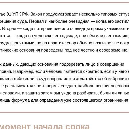
ье 91 УПК РФ. Закон предусматривает несколько типовых ситуа
ешения суда. Первая и наиболее очевидная — когда его застиг
. Вторая — когда потерпевшие или очевидцы прямо указывают 
ретья — когда на человеке, его одежде, при нём или в его жилищ
дят понятными, но на практике спор обычно возникает не вокр
ктические основания подведены под неё честно и своевременно.
ых данных, дающих основания подозревать лицо в совершении
овия. Например, если человек пытается скрыться, если у него 
новлена либо если в суд направляется ходатайство об избрании
лее расплывчатая часть нормы создаёт наибольшее число спор
 словами, а защита затем вынуждена разбирать, были ли «ины
 лишь формула для оправдания уже состоявшегося ограничения
момент начала срока