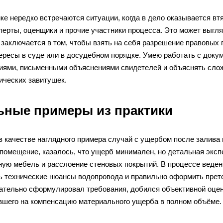
ке нередко встречаются ситуации, когда в дело оказывается втя
перты, оценщики и прочие участники процесса. Это может выгля
заключается в том, чтобы взять на себя разрешение правовых 
ересы в суде или в досудебном порядке. Умею работать с док
иями, письменными объяснениями свидетелей и объяснять сло
ических завитушек.
ьные примеры из практики
 качестве наглядного примера случай с ущербом после залива 
 помещение, казалось, что ущерб минимален, но детальная эксп
ную мебель и расслоение стеновых покрытий. В процессе веден
ь технические нюансы водопровода и правильно оформить прете
ательно сформулировал требования, добился объективной оценк
вшего на компенсацию материального ущерба в полном объёме.