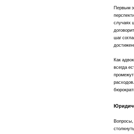
Первым э
перспект
случаях 
договори
шаг согла
достижен
Как адвок
всегда е
промежут
расходов
бюрократ
Юридиче
Вопросы,
столкнуть