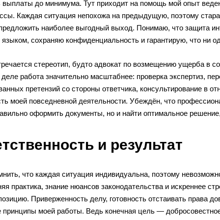
ь выплаты до минимума. Тут приходит на помощь мой опыт веде
ссы. Каждая ситуация непохожа на предыдущую, поэтому стараю
 предложить наиболее выгодный выход. Понимаю, что защита и
языком, сохраняю конфиденциальность и гарантирую, что ни од
речается стереотип, будто адвокат по возмещению ущерба в со
деле работа значительно масштабнее: проверка экспертиз, пере
ванных претензий со стороны ответчика, консультирование в от
сть моей повседневной деятельности. Убеждён, что профессион
равильно оформить документы, но и найти оптимальное решение
тственность и результат
мнить, что каждая ситуация индивидуальна, поэтому невозможн
няя практика, знание нюансов законодательства и искреннее с
позицию. Приверженность делу, готовность отстаивать права д
 принципы моей работы. Ведь конечная цель — добросовестное