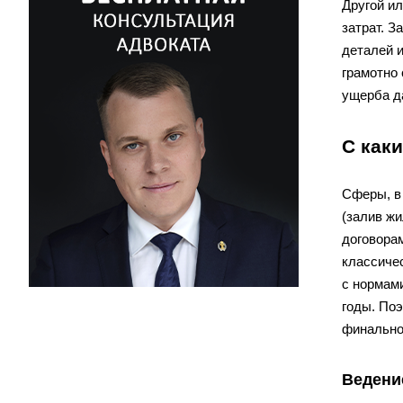
Другой и
затрат. 
деталей 
грамотно
ущерба д
С как
Сферы, в
(залив жи
договорам
классичес
с нормами
годы. Поэ
финально
Ведени