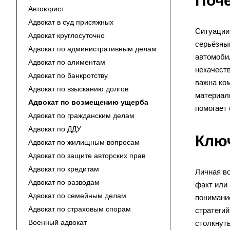
Поч
Автоюрист
Адвокат в суд присяжных
Ситуации
Адвокат круглосуточно
серьёзны
Адвокат по административным делам
автомоби
Адвокат по алиментам
некачеств
Адвокат по банкротству
важна ко
Адвокат по взысканию долгов
материал
Адвокат по возмещению ущерба
помогает
Адвокат по гражданским делам
Адвокат по ДДУ
Клю
Адвокат по жилищным вопросам
Адвокат по защите авторских прав
Адвокат по кредитам
Личная во
Адвокат по разводам
факт или 
Адвокат по семейным делам
понимани
Адвокат по страховым спорам
стратегий
Военный адвокат
столкнут