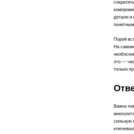
сократит
компроми
детали и
понятным 
Порой вст
На самом 
необосно
это — ча
только п
Отве
Важно по
многолет
сильную 
ключевые