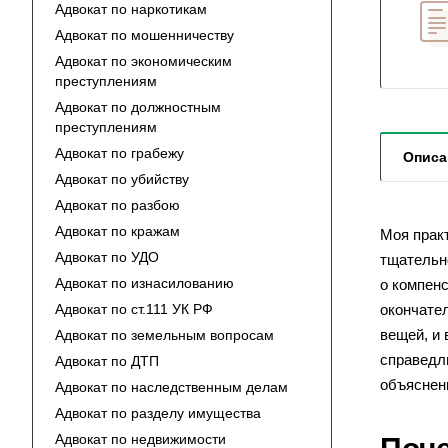
Адвокат по наркотикам
Адвокат по мошенничеству
Адвокат по экономическим
преступлениям
Адвокат по должностным
преступлениям
Адвокат по грабежу
Описа
Адвокат по убийству
Адвокат по разбою
Адвокат по кражам
Моя практ
Адвокат по УДО
тщательно
Адвокат по изнасилованию
о компен
Адвокат по ст.111 УК РФ
окончате
вещей, и
Адвокат по земельным вопросам
справедл
Адвокат по ДТП
объяснен
Адвокат по наследственным делам
Адвокат по разделу имущества
Адвокат по недвижимости