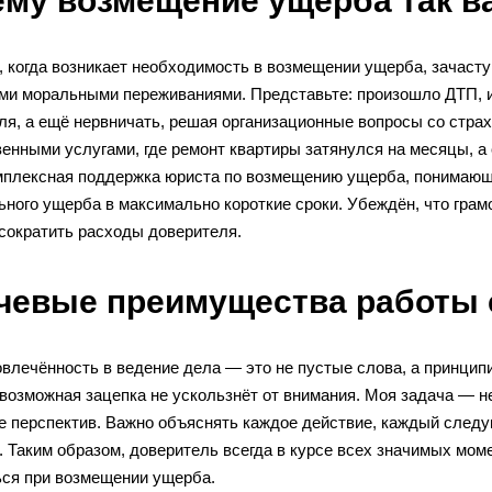
ему возмещение ущерба так в
, когда возникает необходимость в возмещении ущерба, зачаст
ми моральными переживаниями. Представьте: произошло ДТП, и
ля, а ещё нервничать, решая организационные вопросы со страх
енными услугами, где ремонт квартиры затянулся на месяцы, а c
мплексная поддержка юриста по возмещению ущерба, понимающе
ьного ущерба в максимально короткие сроки. Убеждён, что грам
 сократить расходы доверителя.
чевые преимущества работы 
влечённость в ведение дела — это не пустые слова, а принцип
возможная зацепка не ускользнёт от внимания. Моя задача — не
е перспектив. Важно объяснять каждое действие, каждый след
. Таким образом, доверитель всегда в курсе всех значимых мом
ься при возмещении ущерба.