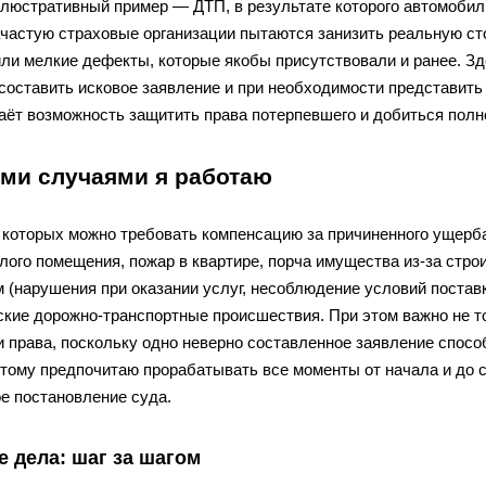
ллюстративный пример — ДТП, в результате которого автомобил
Зачастую страховые организации пытаются занизить реальную ст
или мелкие дефекты, которые якобы присутствовали и ранее. Зд
 составить исковое заявление и при необходимости представит
аёт возможность защитить права потерпевшего и добиться полн
ими случаями я работаю
 которых можно требовать компенсацию за причиненного ущерб
лого помещения, пожар в квартире, порча имущества из-за стро
 (нарушения при оказании услуг, несоблюдение условий поставк
кие дорожно-транспортные происшествия. При этом важно не то
 права, поскольку одно неверно составленное заявление спосо
тому предпочитаю прорабатывать все моменты от начала и до с
е постановление суда.
е дела: шаг за шагом