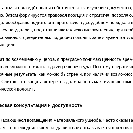
тапом всегда идёт анализ обстоятельств: изучение документов,
ив. Затем формируется правовая позиция и стратегия, позволя
целесообразно подготовить претензию в досудебном порядке и 
ться не удалось, подготавливаются исковые заявления, при не
совываю с доверителем, подробно поясняя, зачем нужен тот или
ия цели.
ат по возмещению ущерба, я прекрасно понимаю ценность време
сть возможность ждать годами решения суда. Поэтому оператив
очные результаты как можно быстрее и, при наличии возможнос
. Считаю, что защита интересов должна быть максимально комфо
ической волокиты.
ская консультация и доступность
 касающиеся возмещения материального ущерба, часто оказываю
ся с противодействием, когда виновник отказывается признават