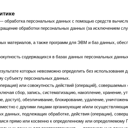
итике
 — обработка персональных данных с помощью средств вычисли
кращение обработки персональных данных (за исключением слу
ных материалов, а также программ для ЭВМ и баз данных, обесп
вокупность содержащихся в базах данных персональных данны
результате которых невозможно определить без использования
му субъекту персональных данных.
перация) или совокупность действий (операций), совершаемых 
лючая сбор, запись, систематизацию, накопление, хранение, ут
е, доступ), обезличивание, блокирование, удаление, уничтоже
овместно с другими лицами организующие и/или осуществляющи
ых данных, подлежащих обработке, действия (операции), сове
яся прямо или косвенно к определенному или определяемому 