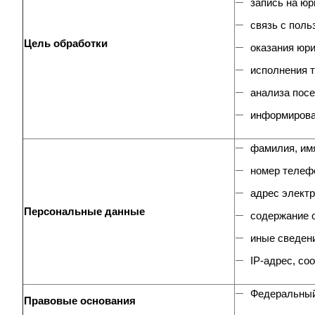
запись на ю
связь с поль
Цель обработки
оказания юр
исполнения 
анализа посе
информирова
фамилия, имя
номер телеф
адрес электр
Персональные данные
содержание 
иные сведен
IP-адрес, co
Федеральный 
Правовые основания