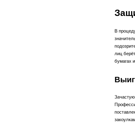
Защи
В процед
значител
подозрит
лиц берёт
бумагах и
Выиг
Зачастую
Професси
поставле
закоулкам