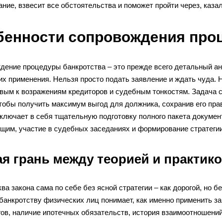
ние, взвесит все обстоятельства и поможет пройти через, каза
бенности сопровождения про
ение процедуры банкротства – это прежде всего детальный ана
их применения. Нельзя просто подать заявление и ждать чуда.
вым к возражениям кредиторов и судебным тонкостям. Задача с
чтобы получить максимум выгод для должника, сохранив его пр
включает в себя тщательную подготовку полного пакета докум
щим, участие в судебных заседаниях и формирование стратегии
ая грань между теорией и практик
ва закона сама по себе без ясной стратегии – как дорогой, но 
банкротству физических лиц понимает, как именно применить з
гов, наличие ипотечных обязательств, история взаимоотношений