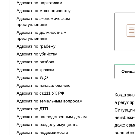
Адвокат по наркотикам
Адвокат по мошенничеству
Адвокат по экономическим
преступлениям
Адвокат по должностным
преступлениям
Адвокат по грабежу
Адвокат по убийству
Адвокат по разбою
Адвокат по кражам
Описа
Адвокат по УДО
Адвокат по изнасилованию
Адвокат по ст.111 УК РФ
Когда жиз
Адвокат по земельным вопросам
а регуля
Адвокат по ДТП
Ситуации
Адвокат по наследственным делам
неизбежно
Адвокат по разделу имущества
даже сама
Адвокат по недвижимости
волшебной