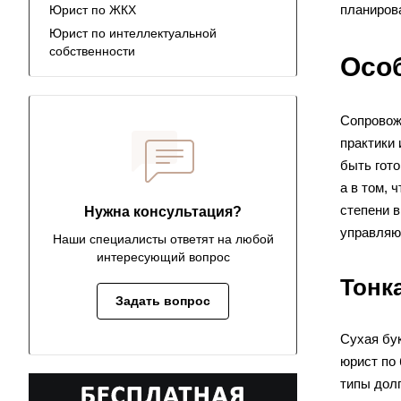
планирова
Юрист по ЖКХ
Юрист по интеллектуальной
собственности
Осо
Сопровожд
практики 
быть гото
а в том, 
степени 
Нужна консультация?
управляю
Наши специалисты ответят на любой
интересующий вопрос
Тонк
Задать вопрос
Сухая бук
юрист по 
типы дол