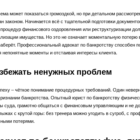
ема может показаться громоздкой, но при детальном рассмотре
ан законом. Начинается всё с тщательной подготовки документ
 процедур финансового оздоровления или реструктуризации долг
лизации имущества. Но это не означает моментальную потерю в
заберёт. Профессиональный адвокат по банкротству способен п
я непонятные моменты и отстаивая интересы клиента.
избежать ненужных проблем
пеху – чёткое понимание процедурных требований. Один неверн
признании банкротства. Опытный юрист по банкротству физическ
сы суда, грамотно общаться с финансовым управляющим и не до
лыжах с крутой горы: без тренера можно угодить в сугроб, с п
ными потерями.