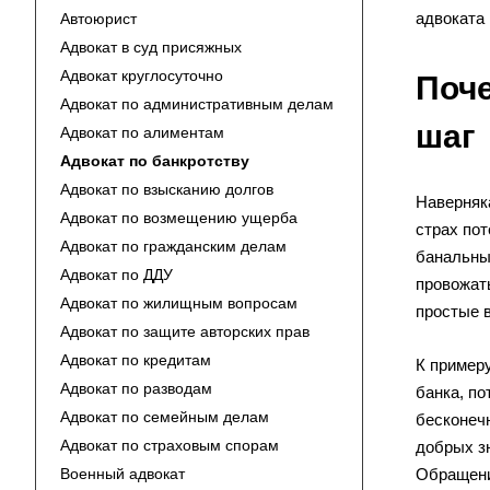
адвоката 
Автоюрист
Адвокат в суд присяжных
Адвокат круглосуточно
Поче
Адвокат по административным делам
шаг
Адвокат по алиментам
Адвокат по банкротству
Адвокат по взысканию долгов
Наверняк
Адвокат по возмещению ущерба
страх по
Адвокат по гражданским делам
банальны
Адвокат по ДДУ
провожаты
Адвокат по жилищным вопросам
простые в
Адвокат по защите авторских прав
Адвокат по кредитам
К примеру
Адвокат по разводам
банка, по
Адвокат по семейным делам
бесконеч
Адвокат по страховым спорам
добрых зн
Военный адвокат
Обращение