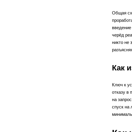
Общая сх
проработ
введение
черёд реа
никто не 
разъясня
Как 
Ключ к ус
отказу в 
на запро
спуск на 
минималь