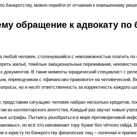
по банкротству, можно перейти от отчаяния к взвешенному реш
му обращение к адвокату по 
а любой человек, столкнувшийся с невозможностью платить по 
терять жильё, тяжёлые эмоциональные переживания, неизвестно
х документов. В такие моменты юридический специалист с реле
м, переводчиком с «финансово-правового» на человеческий. Вед
опросы, но и несёт ответственность за корректность каждого ша
, представим ситуацию: человек набрал несколько кредитов, по
том из коллекторского агентства. Каждый раз звучат новые угр
ные штрафы. Пытаясь разобраться в море противоречивой инфор
акомых», но всё это напоминает гору бумаг без чёткого гайда. 
 к юристу по банкротству физических лиц – логичная и прагмат