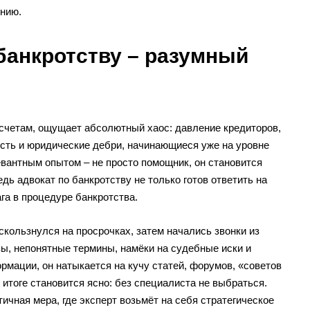
ению.
банкротству – разумный
счетам, ощущает абсолютный хаос: давление кредиторов,
сть и юридические дебри, начинающиеся уже на уровне
вантным опытом – не просто помощник, он становится
ь адвокат по банкротству не только готов ответить на
га в процедуре банкротства.
скользнулся на просрочках, затем начались звонки из
озы, непонятные термины, намёки на судебные иски и
мации, он натыкается на кучу статей, форумов, «советов
В итоге становится ясно: без специалиста не выбраться.
ичная мера, где эксперт возьмёт на себя стратегическое