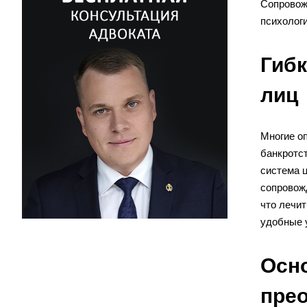
Сопровож
психологи
Гибк
лиц
Многие о
банкротст
система ц
сопровожд
что лечи
удобные 
Осно
пре