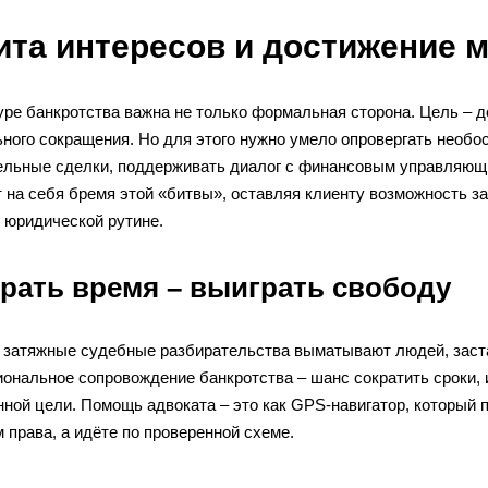
та интересов и достижение 
уре банкротства важна не только формальная сторона. Цель – 
ьного сокращения. Но для этого нужно умело опровергать необо
ельные сделки, поддерживать диалог с финансовым управляющи
 на себя бремя этой «битвы», оставляя клиенту возможность за
 юридической рутине.
рать время – выиграть свободу
 затяжные судебные разбирательства выматывают людей, заста
ональное сопровождение банкротства – шанс сократить сроки, 
нной цели. Помощь адвоката – это как GPS-навигатор, который 
 права, а идёте по проверенной схеме.