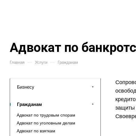
Адвокат по банкрот
—
—
Главная
Услуги
Гражданам
Сопрово
Бизнесу
освобод
кредито
Гражданам
защиты 
Адвокат по трудовым спорам
Своевре
Адвокат по уголовным делам
Адвокат по взяткам