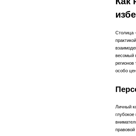
Как 
изб
Столица 
практико
взаимоде
весомый п
регионов 
особо цен
Перс
Личный ко
глубокое 
вниматель
правовой 