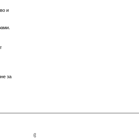
во и
рами.
т
мне за
+7 495 155-52-92