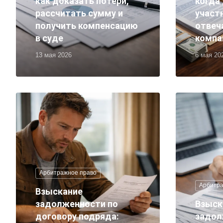
как доказать потери,
когда
рассчитать сумму и
участ
получить компенсацию
отвеч
в суде
компа
13 мая 2026
6 мая 20
Арбитражное право
Арбитра
Взыскание
задолженности по
Взыск
договору подряда:
задол