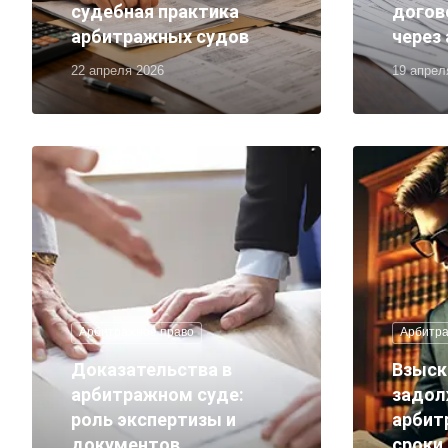
судебная практика
догов
арбитражных судов
через
22 апреля 2026
19 апрел
Арбитражное право
Арбитра
Доказательства в
Взыск
арбитражном суде:
задол
роль экспертизы и
арбит
документов
сроки