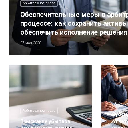
Арбитражное право
Обеспечительные меры в арби
процессе: как сохранить активы
обеспечить исполнение решения
27 мая 2026
Арбитра
Арбитражное право
Субси
Взыскание убытков:
ответ