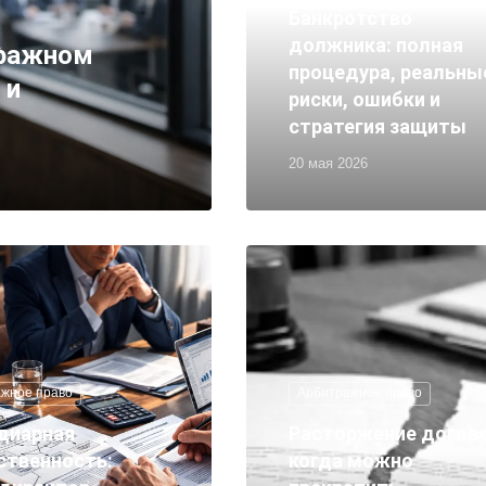
Банкротство
должника: полная
тражном
процедура, реальны
 и
риски, ошибки и
стратегия защиты
20 мая 2026
жное право
Арбитражное право
диарная
Расторжение догово
ственность:
когда можно