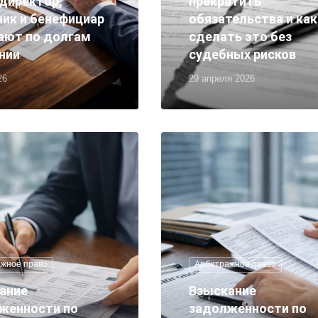
 директор,
прекратить
ник и бенефициар
обязательства и как
ают по долгам
сделать это без
нии
судебных рисков
26
29 апреля 2026
жное право
Арбитражное право
ание
Взыскание
женности по
задолженности по