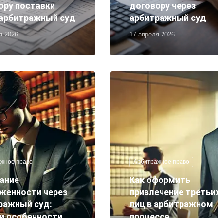
ору поставки
договору через
 арбитражный суд
арбитражный суд
я 2026
17 апреля 2026
жное право
Арбитражное право
ание
Как оформить
женности через
привлечение третьи
ражный суд:
лиц в арбитражном
 и особенности
процессе