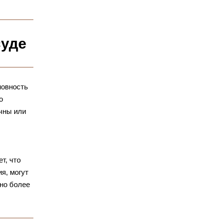
суде
новность
о
чны или
т, что
я, могут
жно более