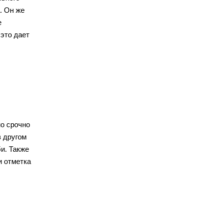
. Он же
е
это дает
но срочно
в другом
и. Также
и отметка