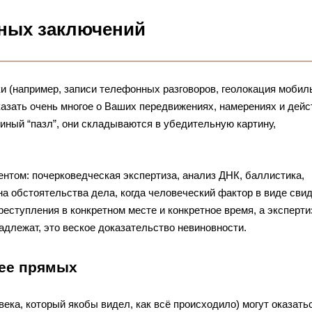
тных заключений
ки (например, записи телефонных разговоров, геолокация мобил
казать очень многое о Ваших передвижениях, намерениях и дейс
иный “пазл”, они складываются в убедительную картину,
том: почерковедческая экспертиза, анализ ДНК, баллистика,
на обстоятельства дела, когда человеческий фактор в виде сви
реступления в конкретном месте и конкретное время, а эксперти
адлежат, это веское доказательство невиновности.
нее прямых
ека, который якобы видел, как всё происходило) могут оказать