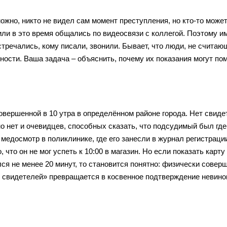
ожно, никто не видел сам момент преступления, но кто-то може
или в это время общались по видеосвязи с коллегой. Поэтому и
стречались, кому писали, звонили. Бывает, что люди, не считаю
ости. Ваша задача – объяснить, почему их показания могут пом
овершенной в 10 утра в определённом районе города. Нет свиде
но нет и очевидцев, способных сказать, что подсудимый был где
медосмотр в поликлинике, где его занесли в журнал регистраци
что он не мог успеть к 10:00 в магазин. Но если показать карту
лся не менее 20 минут, то становится понятно: физически совер
вие свидетелей» превращается в косвенное подтверждение невино