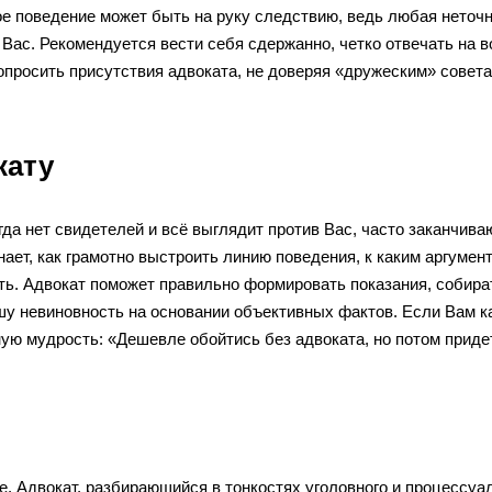
ое поведение может быть на руку следствию, ведь любая неточ
Вас. Рекомендуется вести себя сдержанно, четко отвечать на в
опросить присутствия адвоката, не доверяя «дружеским» совет
кату
да нет свидетелей и всё выглядит против Вас, часто заканчива
ает, как грамотно выстроить линию поведения, к каким аргумен
ть. Адвокат поможет правильно формировать показания, собира
шу невиновность на основании объективных фактов. Если Вам к
ную мудрость: «Дешевле обойтись без адвоката, но потом приде
. Адвокат, разбирающийся в тонкостях уголовного и процессуа