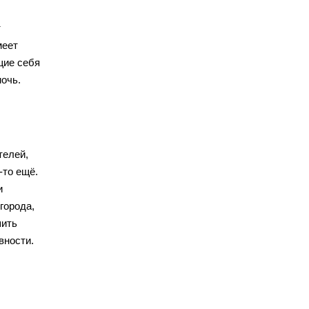
т
меет
щие себя
очь.
телей,
-то ещё.
и
 города,
шить
вности.