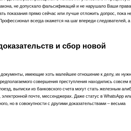
закона, не допускало фальсификаций и не нарушало Ваши права
ать показания прямо сейчас или лучше отложить допрос, пока н
рофессионал всегда окажется на шаг впереди следователей, а 
доказательств и сбор новой
и документы, имеющие хоть малейшее отношение к делу, их нуж
 предполагаемого совершения преступления находились совсем 
поезд, выписки из банковского счета могут стать железным алиб
 электронной почте, мессенджерах. Даже статус в WhatsApp ил
нного, но в совокупности с другими доказательствами – весьма