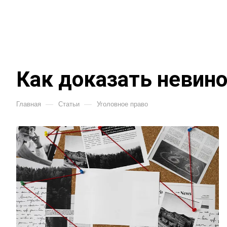
Как доказать невино
—
—
Главная
Статьи
Уголовное право