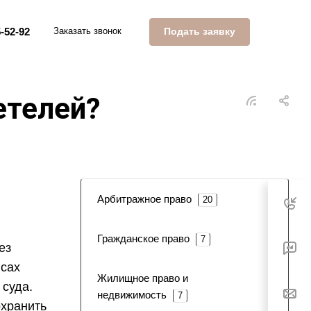
Подать заявку
-52-92
Заказать звонок
етелей?
Арбитражное право
20
Гражданское право
7
ез
нсах
Жилищное право и
суда.
недвижимость
7
охранить