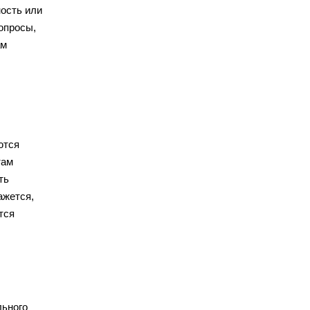
ность или
опросы,
ам
ются
там
ть
ажется,
тся
льного