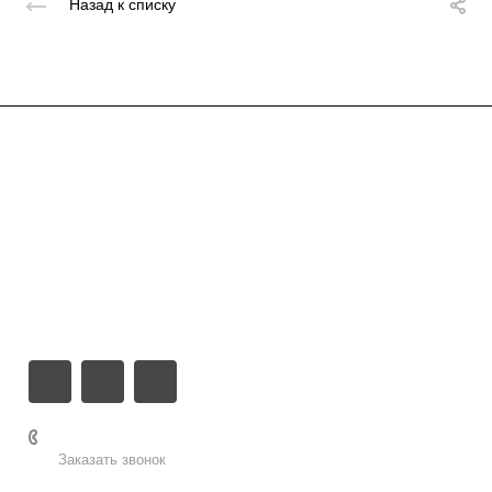
Назад к списку
Услуги
Кейсы
Цены
Обо мне
Контакты
+7 495 155-52-92
Заказать звонок