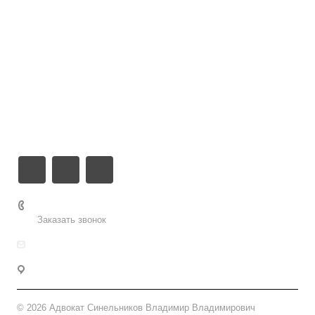
Услуги
Кейсы
Цены
Обо мне
Контакты
+7 495 155-52-92
Заказать звонок
help@sinelnikov.lawyer
г. Москва, ул. Садовая-Самотечная д.13 стр.1
© 2026 Адвокат Синельников Владимир Владимирович