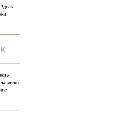
 Здесь
нии
ск
жать
 начинает
ание