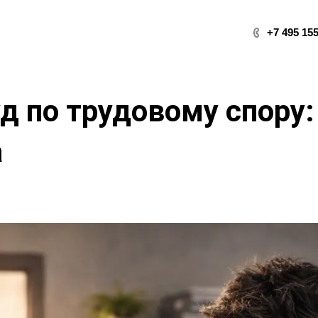
+7 495 155
д по трудовому спору
а