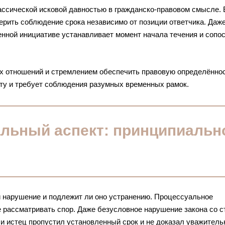
ассической исковой давностью в гражданско-правовом смысле. 
верить соблюдение срока независимо от позиции ответчика. Даж
венной инициативе устанавливает момент начала течения и сопо
х отношений и стремлением обеспечить правовую определённос
у и требует соблюдения разумных временных рамок.
льный аспект: принципиальн
и нарушение и подлежит ли оно устранению. Процессуальное
е рассматривать спор. Даже безусловное нарушение закона со 
и истец пропустил установленный срок и не доказал уважитель