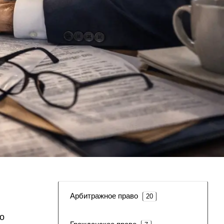
Арбитражное право
20
о