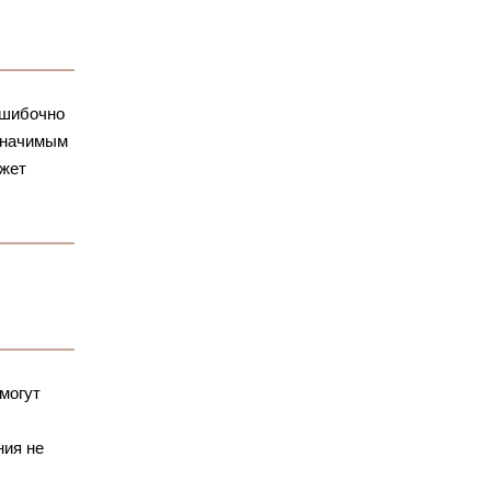
ошибочно
 значимым
ожет
могут
ния не