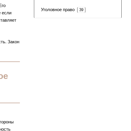
Его
Уголовное право
39
е если
ставляет
ть. Закон
ое
стороны
ность