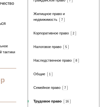
Гражданское право
7
ичество
Жилищное право и
недвижимость
7
ься
Корпоративное право
2
льное
Налоговое право
5
й тактики
Наследственное право
8
Общие
1
ер
Семейное право
7
Трудовое право
16