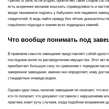
Прелесть (или, если угодно, проклятие) таких споров состо
есть искреннее желание взыскать справедливость и настоя
вроде «выманили подпись у бабушки» или «вдавили завеща
свидетелей. А ведь найти правду без чётких доказательст
серьёзного подхода и знания всех подводных камней.
Что вообще понимать под заве
В правовом смысле завещание представляет собой односто
последнюю волю по распределению имущества. Этот акт вст
приобретает большую силу по сравнению с порядком насле
заверенное завещание, именно оно определяет, кому достане
стандартные очереди родни.
Однако одно лишь наличие завещания не означает, что вс
кто-то полагает, что документ составили с нарушениями и
практика знает кучу случаев, когда подобное возражение д