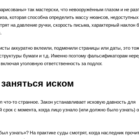
нарисованы» так мастерски, что невооружённым глазом и не раз
тиза, которая способна определить массу нюансов, недоступных
рят на давление ручки, скорость письма, характерный наклон 
.
исты аккуратно вклеили, подменили страницы или даты, это то
 структуры бумаги и т.д. Именно поэтому фальсификаторам нер
включая уголовную ответственность за подлог.
 заняться иском
л что-то странное. Закон устанавливает исковую давность для
 срок с момента, когда лицо узнало (или должно было узнать) о
был узнать»? На практике суды смотрят, когда наследник прочи