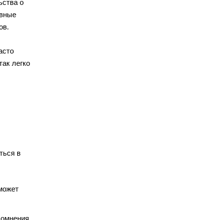
ьства о
ивные
ов.
асто
так легко
ться в
может
сомнения