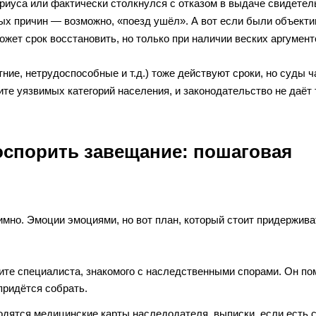
риуса или фактически столкнулся с отказом в выдаче свидетел
ных причин — возможно, «поезд ушёл». А вот если были объект
может срок восстановить, но только при наличии веских аргумент
ие, нетрудоспособные и т.д.) тоже действуют сроки, но суды ч
ите уязвимых категорий населения, и законодательство не даёт 
оспорить завещание: пошаговая
имно. Эмоции эмоциями, но вот план, который стоит придержива
ите специалиста, знакомого с наследственными спорами. Он по
придётся собрать.
годятся медицинские карты наследодателя, выписки, если есть 