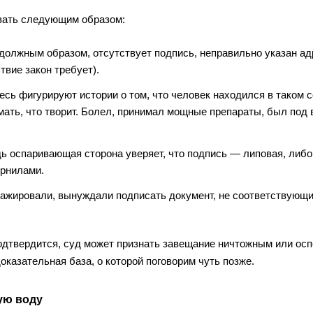
вать следующим образом:
 должным образом, отсутствует подпись, неправильно указан ад
твие закон требует).
десь фигурируют истории о том, что человек находился в таком 
имать, что творит. Болел, принимал мощные препараты, был под
ь оспаривающая сторона уверяет, что подпись — липовая, либо
ернилами.
жировали, вынуждали подписать документ, не соответствующи
одтвердится, суд может признать завещание ничтожным или ос
казательная база, о которой поговорим чуть позже.
ую воду