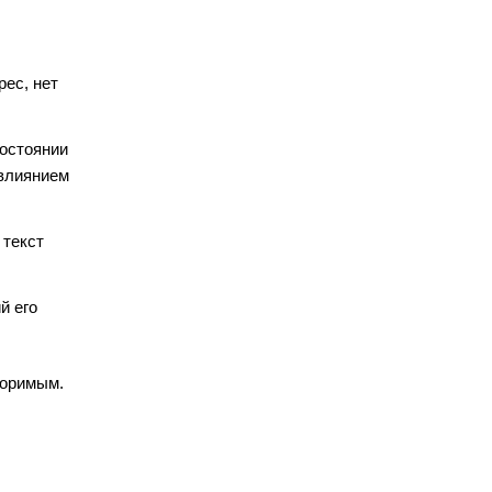
рес, нет
состоянии
 влиянием
 текст
й его
поримым.