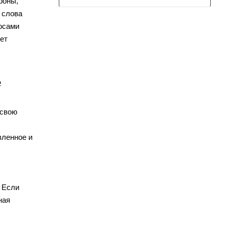
роны,
 слова
росами
ет
е
 свою
вленное и
 Если
ная