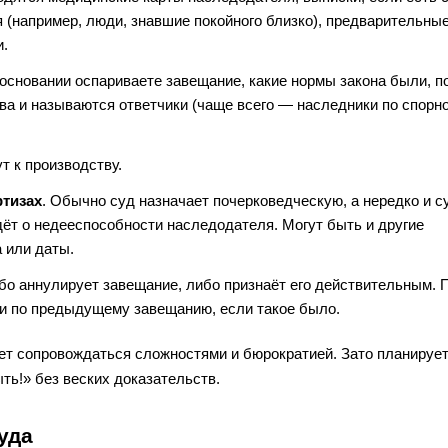
я (например, люди, знавшие покойного близко), предварительны
и.
м основании оспариваете завещание, какие нормы закона были, 
ва и называются ответчики (чаще всего — наследники по спорн
ут к производству.
ртизах
. Обычно суд назначает почерковедческую, а нередко и с
дёт о недееспособности наследодателя. Могут быть и другие
 или даты.
ибо аннулирует завещание, либо признаёт его действительным. 
и по предыдущему завещанию, если такое было.
жет сопровождаться сложностями и бюрократией. Зато планируе
ыть!» без веских доказательств.
уда