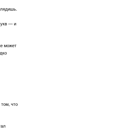
глядишь.
букв — и
же может
едко
 том, что
тал