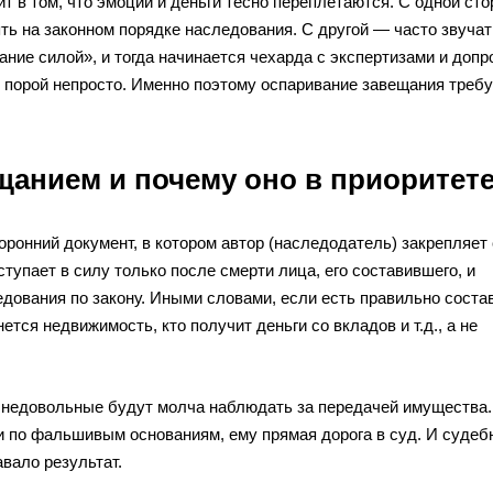
ит в том, что эмоции и деньги тесно переплетаются. С одной сто
ть на законном порядке наследования. С другой — часто звучат
ние силой», и тогда начинается чехарда с экспертизами и доп
в порой непросто. Именно поэтому оспаривание завещания требу
щанием и почему оно в приоритет
ронний документ, в котором автор (наследодатель) закрепляет
упает в силу только после смерти лица, его составившего, и
дования по закону. Иными словами, если есть правильно соста
тся недвижимость, кто получит деньги со вкладов и т.д., а не
е недовольные будут молча наблюдать за передачей имущества.
ли по фальшивым основаниям, ему прямая дорога в суд. И судеб
авало результат.