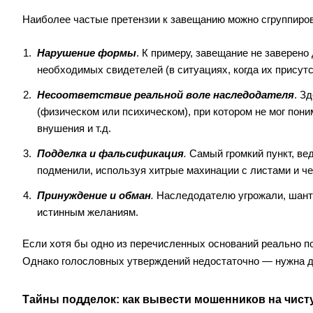
Наиболее частые претензии к завещанию можно сгруппиро
Нарушение формы
. К примеру, завещание не заверено
необходимых свидетелей (в ситуациях, когда их присутс
Несоответствие реальной воле наследодателя
. З
(физическом или психическом), при котором не мог пон
внушения и т.д.
Подделка и фальсификация
.
Самый громкий пункт, вед
подменили, используя хитрые махинации с листами и ч
Принуждение и обман
.
Наследодателю угрожали, шанта
истинным желаниям.
Если хотя бы одно из перечисленных оснований реально п
Однако голословных утверждений недостаточно — нужна до
Тайны подделок: как вывести мошенников на чист