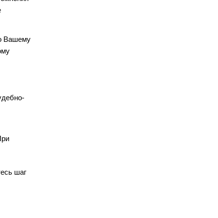
е
по Вашему
ому
удебно-
При
тесь шаг