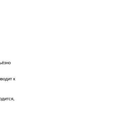
ьёзно
водит к
одится,