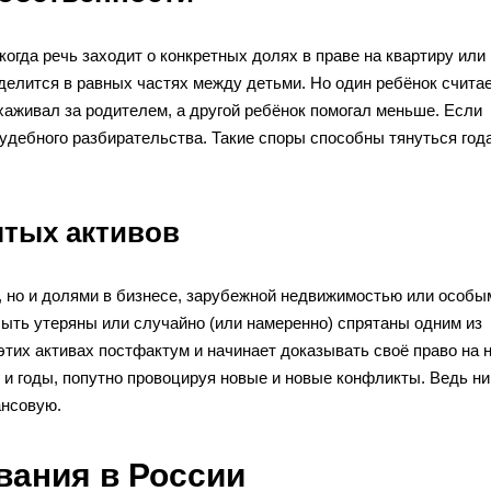
огда речь заходит о конкретных долях в праве на квартиру или
делится в равных частях между детьми. Но один ребёнок считает
ухаживал за родителем, а другой ребёнок помогал меньше. Если
судебного разбирательства. Такие споры способны тянуться год
ытых активов
й, но и долями в бизнесе, зарубежной недвижимостью или особы
быть утеряны или случайно (или намеренно) спрятаны одним из
этих активах постфактум и начинает доказывать своё право на 
 и годы, попутно провоцируя новые и новые конфликты. Ведь ни
ансовую.
ания в России