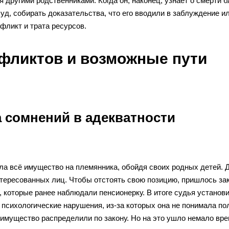
 другими родственниками. Когда он, наконец, узнаёт о смерти б
суд, собирать доказательства, что его вводили в заблуждение и
фликт и трата ресурсов.
фликтов и возможные пути
а сомнений в адекватности
а всё имущество на племянника, обойдя своих родных детей. 
интересованных лиц. Чтобы отстоять свою позицию, пришлось за
 которые ранее наблюдали пенсионерку. В итоге судья установи
психологические нарушения, из-за которых она не понимала по
 имущество распределили по закону. Но на это ушло немало вре