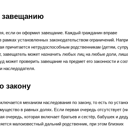
о завещанию
ля, если он оформил завещание. Каждый гражданин вправе
в рамках установленных законодательством ограничений. Напри
рая причитается нетрудоспособным родственникам (детям, супру
т, завещатель может назначить любых лиц на любые доли, лиш
Суд может проверить завещание на предмет его законности и соо
и наследодателя.
о закону
включается механизм наследования по закону, то есть по устан
ущество в равных долях. Если первая очередь отсутствует (ни
орая очередь, которая включает братьев и сестёр, бабушек и дед
вляется малоизвестный дальний родственник, при этом близких