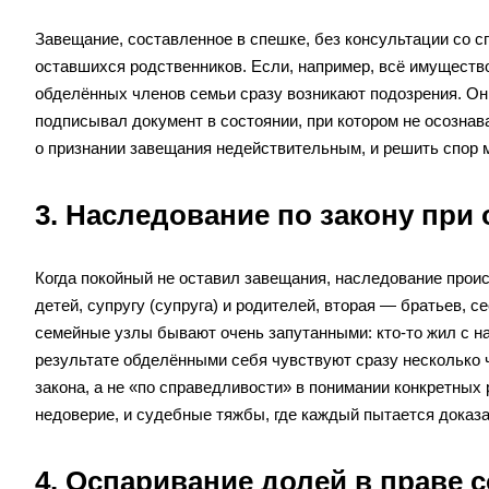
Завещание, составленное в спешке, без консультации со с
оставшихся родственников. Если, например, всё имущество
обделённых членов семьи сразу возникают подозрения. Они
подписывал документ в состоянии, при котором не осозна
о признании завещания недействительным, и решить спор 
3. Наследование по закону при
Когда покойный не оставил завещания, наследование проис
детей, супругу (супруга) и родителей, вторая — братьев, с
семейные узлы бывают очень запутанными: кто-то жил с на
результате обделёнными себя чувствуют сразу несколько ч
закона, а не «по справедливости» в понимании конкретных
недоверие, и судебные тяжбы, где каждый пытается доказа
4. Оспаривание долей в праве 