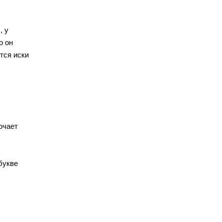
, у
о он
тся иски
ючает
букве