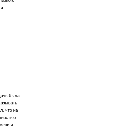
лизкого
ли
Дочь была
казывать
л, что на
лностью
мени и