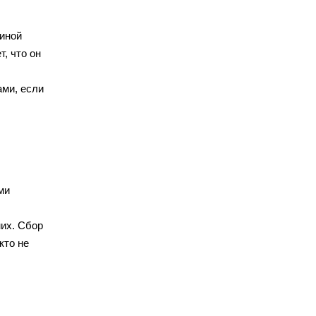
 иной
, что он
ами, если
ми
них. Сбор
кто не