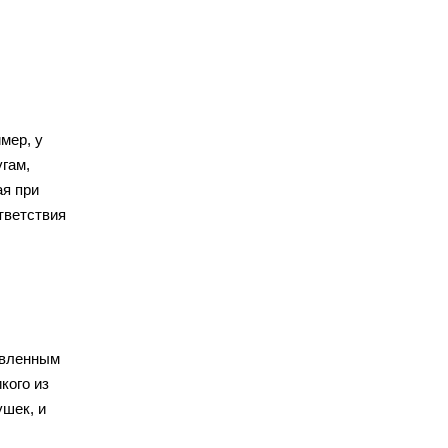
мер, у
гам,
ая при
тветствия
овленным
кого из
ушек, и