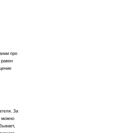
ании про
 равен
ущение
ателя. За
х можно
бывает,