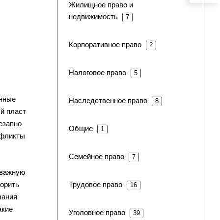
Жилищное право и
недвижимость
7
Корпоративное право
2
Налоговое право
5
енные
Наследственное право
8
й пласт
езапно
Общие
1
нфликты
Семейное право
7
 важную
ворить
Трудовое право
16
вания
акие
Уголовное право
39