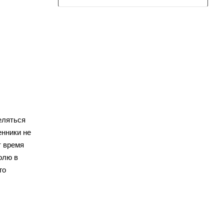
еляться
енники не
т время
олю в
го